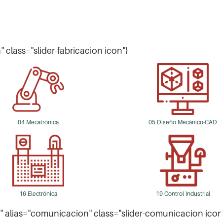
n" class="slider-fabricacion icon"}
04 Mecatrónica
05 Diseño Mecánico-CAD
16 Electrónica
19 Control Industrial
s" alias="comunicacion" class="slider-comunicacion icon