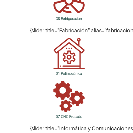
38 Refrigeración
{slider title="Fabricación" alias="fabricacio
01 Polimecánica
07 CNC-Fresado
{slider title="Informática y Comunicacione