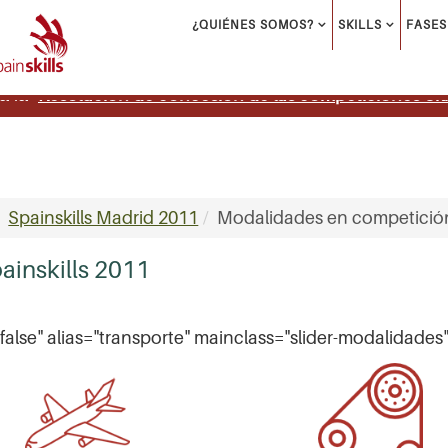
¿QUIÉNES SOMOS?
SKILLS
FASES
Resolucion de concesion de las competiciones Skil
a la
Spainskills Madrid 2011
Modalidades en competición
inskills 2011
"false" alias="transporte" mainclass="slider-modalidades"