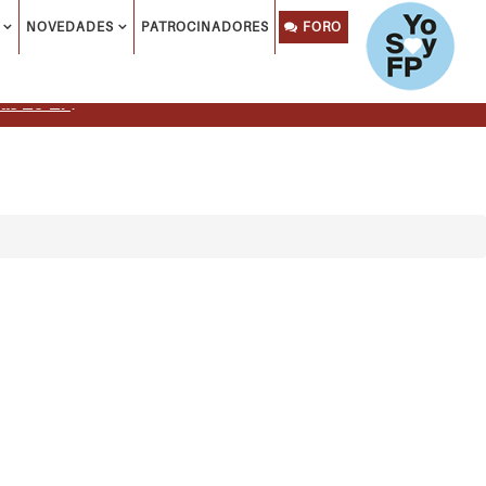
NOVEDADES
PATROCINADORES
FORO
ls 26-27
.