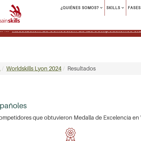
¿QUIÉNES SOMOS?
SKILLS
FASES
Resolucion de concesion de las competiciones Skil
a la
l
Worldskills Lyon 2024
Resultados
spañoles
competidores que obtuvieron Medalla de Excelencia en 